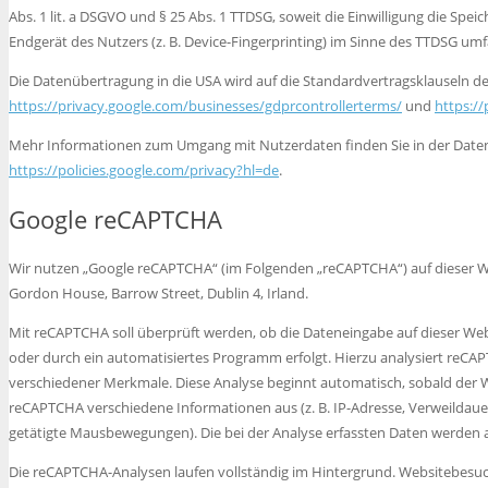
Abs. 1 lit. a DSGVO und § 25 Abs. 1 TTDSG, soweit die Einwilligung die Spe
Endgerät des Nutzers (z. B. Device-Fingerprinting) im Sinne des TTDSG umfas
Die Datenübertragung in die USA wird auf die Standardvertragsklauseln der
https://privacy.google.com/businesses/gdprcontrollerterms/
und
https:/
Mehr Informationen zum Umgang mit Nutzerdaten finden Sie in der Date
https://policies.google.com/privacy?hl=de
.
Google reCAPTCHA
Wir nutzen „Google reCAPTCHA“ (im Folgenden „reCAPTCHA“) auf dieser Webs
Gordon House, Barrow Street, Dublin 4, Irland.
Mit reCAPTCHA soll überprüft werden, ob die Dateneingabe auf dieser Web
oder durch ein automatisiertes Programm erfolgt. Hierzu analysiert reC
verschiedener Merkmale. Diese Analyse beginnt automatisch, sobald der W
reCAPTCHA verschiedene Informationen aus (z. B. IP-Adresse, Verweildau
getätigte Mausbewegungen). Die bei der Analyse erfassten Daten werden a
Die reCAPTCHA-Analysen laufen vollständig im Hintergrund. Websitebesuc