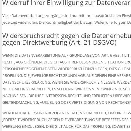
Widerruf Ihrer Einwilligung zur Datenvera
Viele Datenverarbeitungsvorgänge sind nur mit Ihrer ausdrücklichen Einwill
jederzeit widerrufen. Die Rechtmäßigkeit der bis zum Widerruf erfolgten 
Widerspruchsrecht gegen die Datenerhebu
gegen Direktwerbung (Art. 21 DSGVO)
WENN DIE DATENVERARBEITUNG AUF GRUNDLAGE VON ART. 6 ABS. 1 LIT. 
RECHT, AUS GRÜNDEN, DIE SICH AUS IHRER BESONDEREN SITUATION ER
PERSONENBEZOGENEN DATEN WIDERSPRUCH EINZULEGEN; DIES GILT AU
PROFILING. DIE JEWEILIGE RECHTSGRUNDLAGE, AUF DENEN EINE VERAR
DATENSCHUTZERKLÄRUNG. WENN SIE WIDERSPRUCH EINLEGEN, WERDE
NICHT MEHR VERARBEITEN, ES SEI DENN, WIR KÖNNEN ZWINGENDE SC
NACHWEISEN, DIE IHRE INTERESSEN, RECHTE UND FREIHEITEN ÜBERWIE
GELTENDMACHUNG, AUSÜBUNG ODER VERTEIDIGUNG VON RECHTSANSPRÜ
WERDEN IHRE PERSONENBEZOGENEN DATEN VERARBEITET, UM DIREKTWE
JEDERZEIT WIDERSPRUCH GEGEN DIE VERARBEITUNG SIE BETREFFENDE
WERBUNG EINZULEGEN; DIES GILT AUCH FÜR DAS PROFILING, SOWEIT E