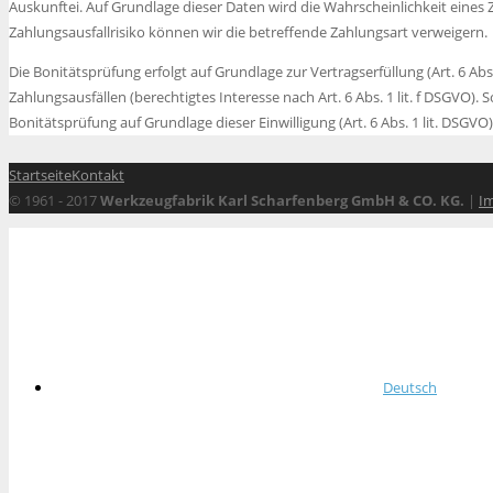
Auskunftei. Auf Grundlage dieser Daten wird die Wahrscheinlichkeit eines 
Zahlungsausfallrisiko können wir die betreffende Zahlungsart verweigern.
Die Bonitätsprüfung erfolgt auf Grundlage zur Vertragserfüllung (Art. 6 Ab
Zahlungsausfällen (berechtigtes Interesse nach Art. 6 Abs. 1 lit. f DSGVO). S
Bonitätsprüfung auf Grundlage dieser Einwilligung (Art. 6 Abs. 1 lit. DSGVO);
Startseite
Kontakt
© 1961 - 2017
Werkzeugfabrik Karl Scharfenberg GmbH & CO. KG.
|
I
Deutsch