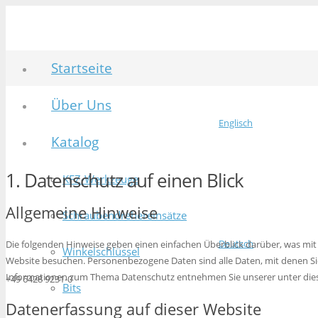
Startseite
Über Uns
Englisch
Katalog
1. Datenschutz auf einen Blick
KFZ-Werkzeuge
Allgemeine Hinweise
Schraubendrehereinsätze
Deutsch
Die folgenden Hinweise geben einen einfachen Überblick darüber, was mi
Winkelschlüssel
Website besuchen. Personenbezogene Daten sind alle Daten, mit denen Sie
Informationen zum Thema Datenschutz entnehmen Sie unserer unter dies
+49 6428 9231-0
Bits
Datenerfassung auf dieser Website