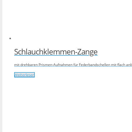
Schlauchklemmen-Zange
mit drehbaren Prismen-Aufnahmen für Federbandschellen mit flach anl
Weiterlesen