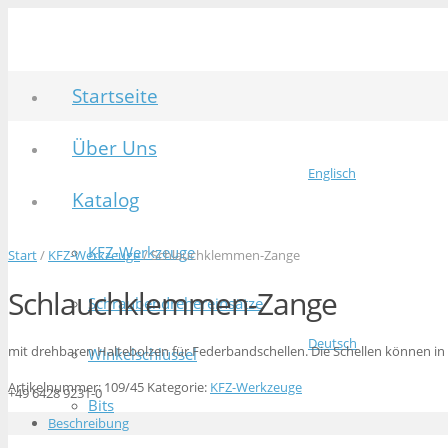
Startseite
Über Uns
Englisch
Katalog
KFZ-Werkzeuge
Start
/
KFZ-Werkzeuge
/ Schlauchklemmen-Zange
Schlauchklemmen-Zange
Schraubendrehereinsätze
Deutsch
mit drehbaren Haltebolzen für Federbandschellen. Die Schellen können in
Winkelschlüssel
Artikelnummer:
109/45
Kategorie:
KFZ-Werkzeuge
+49 6428 9231-0
Bits
Beschreibung