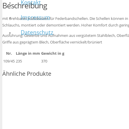
Kontakt
Beschreibung
Impressum
mit drehbaren Haltebolzen für Federbandschellen. Die Schellen können i
Schlauchs, montiert oder demontiert werden. Hoher Komfort durch gering
Datenschutz
Ausführung: Gewerbe und Aufnahmen aus vergütetem Stahlblech, Oberflä
Griffe aus geprägtem Blech, Oberfläche vernickelt/brüniert
Nr.
Länge in mm
Gewicht in g
109/45
235
370
Ähnliche Produkte