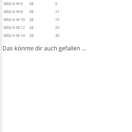
3002-A
M 6
28
9
3002-A
M 8
28
11
3002-A
M 10
28
15
3002-A
M 12
28
25
3002-A
M 14
28
30
Das könnte dir auch gefallen …