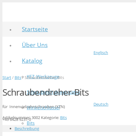
Startseite
Über Uns
Englisch
Katalog
KFZ-Werkzeuge
Start
/
Bits
/ Schraubendreher-Bits
Schraubendreher-Bits
Schraubendrehereinsätze
Deutsch
für Innenvielzahnschrauben (XZN)
Winkelschlüssel
Artikelnummer:
3002
Kategorie:
Bits
+49 6428 9231-0
Bits
Beschreibung