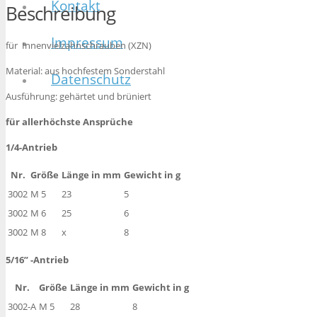
Kontakt
Beschreibung
Impressum
für Innenvielzahnschrauben (XZN)
Material: aus hochfestem Sonderstahl
Datenschutz
Ausführung: gehärtet und brüniert
für allerhöchste Ansprüche
1/4-Antrieb
Nr.
Größe
Länge in mm
Gewicht in g
3002
M 5
23
5
3002
M 6
25
6
3002
M 8
x
8
5/16”
-Antrieb
Nr.
Größe
Länge in mm
Gewicht in g
3002-A
M 5
28
8