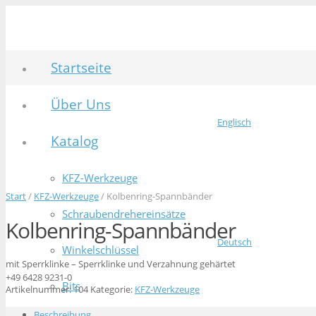
Startseite
Über Uns
Englisch
Katalog
KFZ-Werkzeuge
Start
/
KFZ-Werkzeuge
/ Kolbenring-Spannbänder
Schraubendrehereinsätze
Kolbenring-Spannbänder
Deutsch
Winkelschlüssel
mit Sperrklinke – Sperrklinke und Verzahnung gehärtet
+49 6428 9231-0
Bits
Artikelnummer:
104
Kategorie:
KFZ-Werkzeuge
Beschreibung