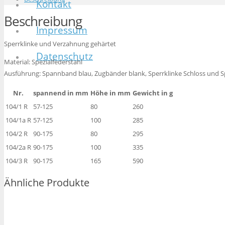
Kontakt
Beschreibung
Impressum
Sperrklinke und Verzahnung gehärtet
Datenschutz
Material: Spezialfederstahl
Ausführung: Spannband blau, Zugbänder blank, Sperrklinke Schloss und S
Nr.
spannend in mm
Höhe in mm
Gewicht in g
104/1 R
57-125
80
260
104/1a R
57-125
100
285
104/2 R
90-175
80
295
104/2a R
90-175
100
335
104/3 R
90-175
165
590
Ähnliche Produkte