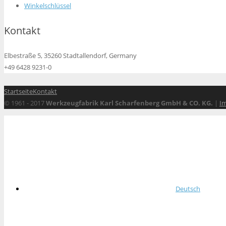
Winkelschlüssel
Kontakt
Elbestraße 5, 35260 Stadtallendorf, Germany
+49 6428 9231-0
Startseite
Kontakt
© 1961 - 2017
Werkzeugfabrik Karl Scharfenberg GmbH & CO. KG.
|
I
Deutsch