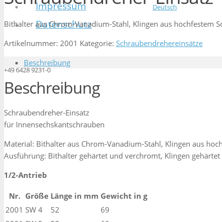
Impressum
Deutsch
Datenschutz
Bithalter aus Chrom-Vanadium-Stahl, Klingen aus hochfestem S
Artikelnummer:
2001
Kategorie:
Schraubendrehereinsätze
Beschreibung
+49 6428 9231-0
Beschreibung
Schraubendreher-Einsatz
für Innensechskantschrauben
Material: Bithalter aus Chrom-Vanadium-Stahl, Klingen aus hoc
Ausführung: Bithalter gehärtet und verchromt, Klingen gehärtet
1/2-Antrieb
Nr.
Größe
Länge in mm
Gewicht in g
2001
SW 4
52
69