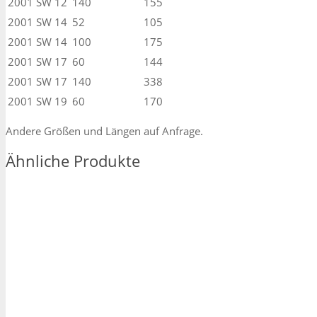
2001
SW 12
140
155
2001
SW 14
52
105
2001
SW 14
100
175
2001
SW 17
60
144
2001
SW 17
140
338
2001
SW 19
60
170
Andere Größen und Längen auf Anfrage.
Ähnliche Produkte