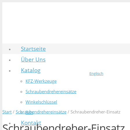
Startseite
Über Uns
Katalog
Englisch
KFZ-Werkzeuge
Schraubendrehereinsätze
Winkelschlüssel
Start
/
Schraubendrehereinsätze
/ Schraubendreher-Einsatz
Bits
Kontakt
Schraubendreher-Einsatz