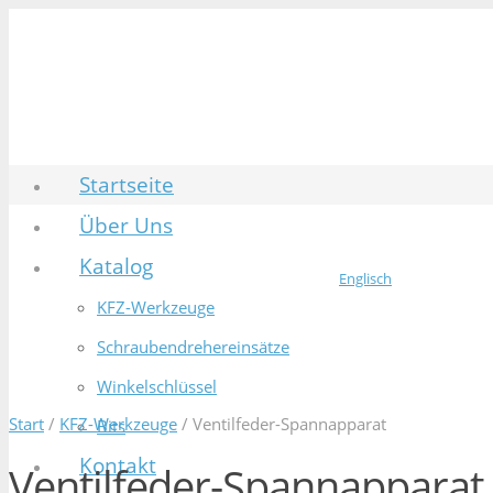
Startseite
Über Uns
Katalog
Englisch
KFZ-Werkzeuge
Schraubendrehereinsätze
Winkelschlüssel
Start
/
KFZ-Werkzeuge
/ Ventilfeder-Spannapparat
Bits
Kontakt
Ventilfeder-Spannapparat