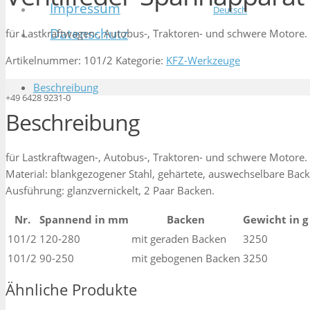
Impressum
Deutsch
Datenschutz
für Lastkraftwagen-, Autobus-, Traktoren- und schwere Motore.
Artikelnummer:
101/2
Kategorie:
KFZ-Werkzeuge
Beschreibung
+49 6428 9231-0
Beschreibung
für Lastkraftwagen-, Autobus-, Traktoren- und schwere Motore.
Material: blankgezogener Stahl, gehärtete, auswechselbare Back
Ausführung: glanzvernickelt, 2 Paar Backen.
Nr.
Spannend in mm
Backen
Gewicht in g
101/2
120-280
mit geraden Backen
3250
101/2
90-250
mit gebogenen Backen
3250
Ähnliche Produkte